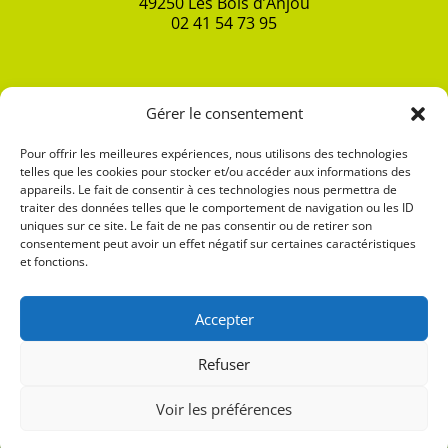
49250
Les Bois d’Anjou
02 41 54 73 95
HORAIRES D’OUVERTURE
DES MAIRIES
Gérer le consentement
Mairie de Brion
Pour offrir les meilleures expériences, nous utilisons des technologies
telles que les cookies pour stocker et/ou accéder aux informations des
Mairie de Fontaine-Guérin
appareils. Le fait de consentir à ces technologies nous permettra de
traiter des données telles que le comportement de navigation ou les ID
Mairie de Saint-Georges-du-Bois
uniques sur ce site. Le fait de ne pas consentir ou de retirer son
consentement peut avoir un effet négatif sur certaines caractéristiques
et fonctions.
CONTACT
Accepter
NOS OFFRES D'EMPLOI
Refuser
Voir les préférences
Mentions légales
•
Politique de confidentialité
•
Accessibilité partiellement
conforme
•
Plan du site